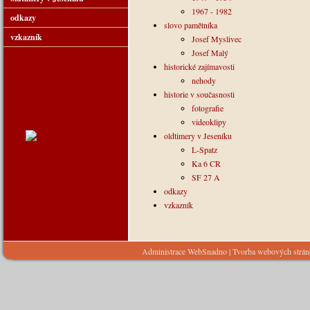
1967 - 1982
odkazy
slovo pamětníka
vzkazník
Josef Myslivec
Josef Malý
historické zajímavosti
nehody
historie v současnosti
fotografie
videoklipy
oldtimery v Jeseníku
L-Spatz
Ka 6 CR
SF 27 A
odkazy
vzkazník
Administrace WebSnadno
|
Tvorba webových strá