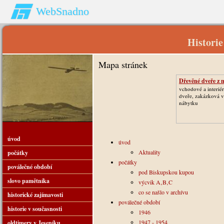
WebSnadno
Historie
Mapa stránek
Dřevěné dveře z 
vchodové a interié
dveře, zakázková 
nábytku
úvod
úvod
Aktuality
počátky
počátky
poválečné období
pod Biskupskou kupou
slovo pamětníka
výcvik A‚B‚C
co se našlo v archívu
historické zajímavosti
poválečné období
historie v současnosti
1946
1947 - 1954
oldtimery v Jeseníku