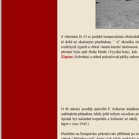
S větroněm D-15 se podařil šumperskému obchodn
té době už zkušeným plachtařem.
”
A” zkoušku slo
rozličných typech a sbíral vlastní letecké zkušenost
přistání byla opět Hohe Heide (Vysoká hole), kde 
Zöptau
(Sobotína) a odtud pokračovali pěšky nahor
O tři měsíce později způsobil F. Schuster letadlem
zatěžujícím případem, tehdy ještě nebylo zavedeno po
Spolek byl následně rozpuštěn a Schuster už nikdy ví
lágru v roce 1945.)
Plachtění na Šumpersku pokračovalo přibližně po r
větroň " Rhönbussard", který však nikdy prakticky ne