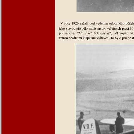
V roce 1926 začala pod vedením odborného učite
jeho stavbu přispělo ministerstvo veřejných prací 1
pojmenován ”
Mährisch Schönberg”
, měl rozpětí
14
větroň brzdícími klapkami vybaven. To bylo pro přis