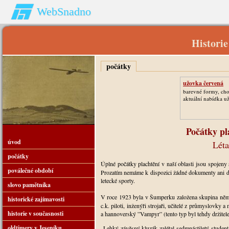
WebSnadno
Historie
počátky
užovka červená
barevné formy, cho
aktuální nabídka u
Počátky pl
úvod
Léta
počátky
Úplné počátky plachtění v naší oblasti jsou spojeny 
poválečné období
Prozatím nemáme k dispozici žádné dokumenty ani dů
letecké sporty.
slovo pamětníka
V roce 1923 byla v Šumperku založena skupina ně
historické zajímavosti
c.k. piloti, inženýři strojaři, učitelé z průmyslovky 
historie v současnosti
a hannoverský ”Vampyr” (tento typ byl tehdy držitel
oldtimery v Jeseníku
Lehký závěsný kluzák zalétal sedmnáctiletý studen