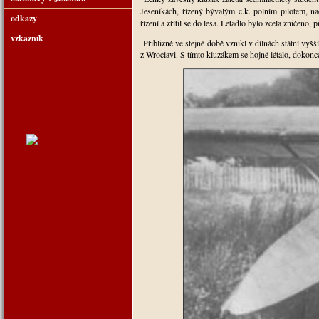
Jeseníkách, řízený bývalým c.k. polním pilotem, 
odkazy
řízení a zřítil se do lesa. Letadlo bylo zcela zničeno
vzkazník
Přibližně ve stejné době vznikl v dílnách státní vy
z Wroclavi. S tímto kluzákem se hojně létalo, dokon