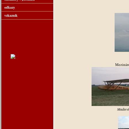
odkazy
vzkazník
Mezináro
Maďarsk