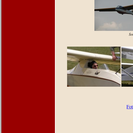
Šoh
Fot