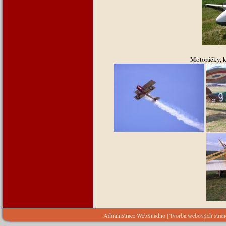
Motoráčky, kt
Administrace WebSnadno
|
Tvorba webových strá