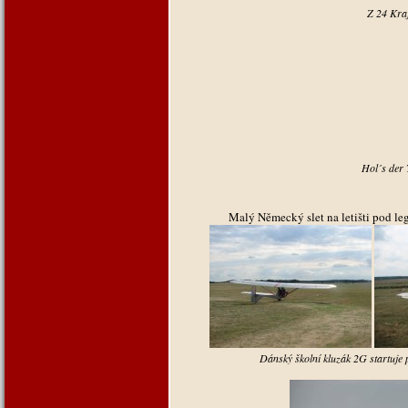
Z 24 Kraj
Hol´s der 
Malý Německý slet na letišti pod l
Dánský školní kluzák 2G startuje