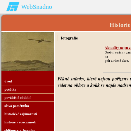
WebSnadno
Historie
fotografie
Aktuality nejen z
Osobní stránky zam
na
golf a různé akce.
Pěkné snímky, které nejsou pořízeny u
úvod
vidět na obloze a kolik se najde nadšenc
počátky
poválečné období
slovo pamětníka
historické zajímavosti
historie v současnosti
oldtimery v Jeseníku