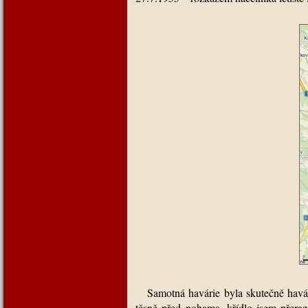
Samotná havárie byla skutečně havári
těsně před nohama, křídlo jsem přera