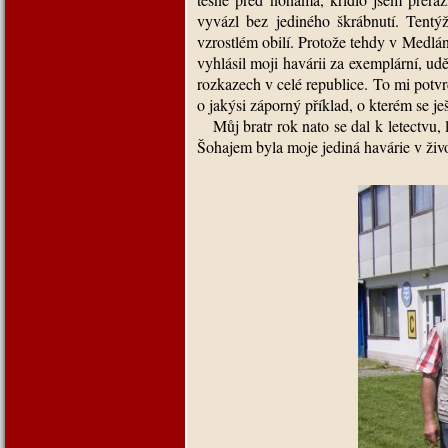
vyvázl bez jediného škrábnutí. Tentý
vzrostlém obilí. Protože tehdy v Medlán
vyhlásil moji havárii za exemplární, ud
rozkazech v celé republice. To mi potvrd
o jakýsi záporný příklad, o kterém se je
Můj bratr rok nato se dal k letectvu,
Šohajem byla moje jediná havárie v živo