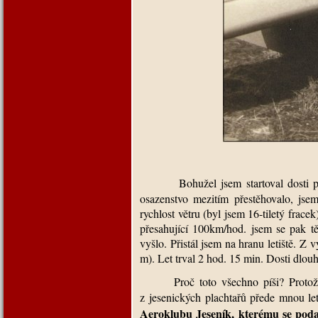
Bohužel jsem startoval dosti 
osazenstvo mezitím přestěhovalo, js
rychlost větru (byl jsem 16-tiletý frac
přesahující 100km/hod. jsem se pak těž
vyšlo. Přistál jsem na hranu letiště. 
m
). Let trval 2 hod. 15 min. Dosti dlou
Proč toto všechno píši? Protož
z jesenických plachtařů přede mnou le
Aeroklubu Jeseník, kterému se podař