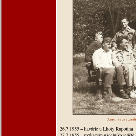
Autor ve své med
26.7.1955 – havárie u Lhoty Rapotina
27.7.1955 – rozkazem náčelníka letiště