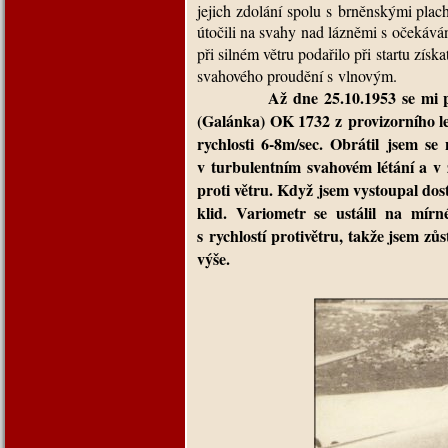
jejich zdolání spolu s brněnskými plach
útočili na svahy nad lázněmi s očekáván
při silném větru podařilo při startu získa
svahového proudění s vlnovým.
Až dne 25.10.1953 se mi podařil 
(Galánka) OK 1732 z provizorního le
rychlosti 6-8m/sec. Obrátil jsem se
v turbulentním svahovém létání a v z
proti větru. Když jsem vystoupal dos
klid. Variometr se ustálil na mírn
s rychlostí protivětru, takže jsem z
výše.