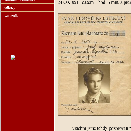
24 OK 8511 časem 1 hod. 6 min. a př
odkazy
vzkazník
Všichni jsme tehdy pozorovali r