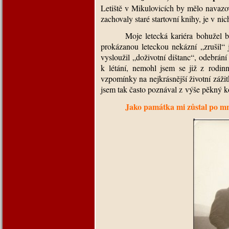
Letiště v Mikulovicích by mělo navazovat
zachovaly staré startovní knihy, je v 
Moje letecká kariéra bohužel 
prokázanou leteckou nekázní „zrušil“
vysloužil „doživotní dištanc“, odebrání
k létání, nemohl jsem se již z rodi
vzpomínky na nejkrásnější životní zážit
jsem tak často poznával z výše pěkný ko
Jako památka mi zůstal po mn