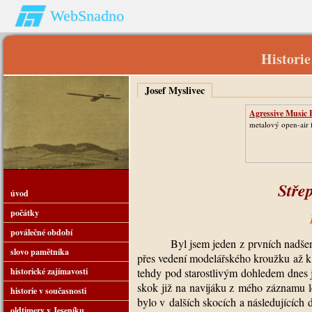
WebSnadno
Historie
Josef Myslivec
Agressive Music 
metalový open-air f
Stře
úvod
počátky
poválečné období
Byl jsem jeden z prvních nadšený
slovo pamětníka
přes vedení modelářského kroužku až k
historické zajímavosti
tehdy pod starostlivým dohledem dnes j
skok již na navijáku z mého záznamu 
historie v současnosti
bylo v dalších skocích a následujících 
oldtimery v Jeseníku