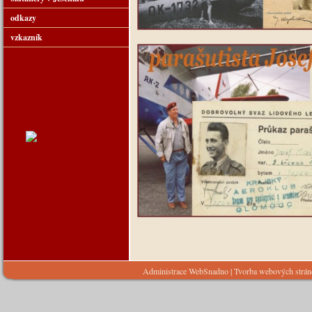
odkazy
vzkazník
Administrace WebSnadno
|
Tvorba webových strá