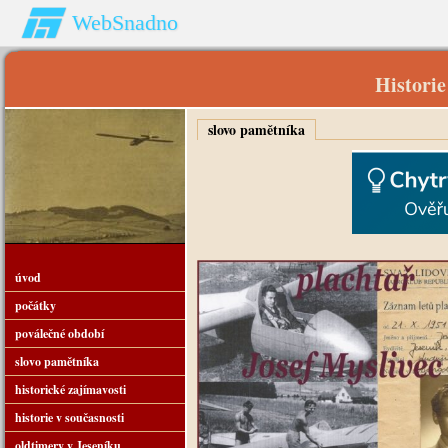
WebSnadno
Historie
slovo pamětníka
úvod
počátky
poválečné období
slovo pamětníka
historické zajímavosti
historie v současnosti
oldtimery v Jeseníku