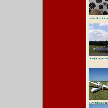
počasí si s námi 
termika se nakone
pár fotografií z l