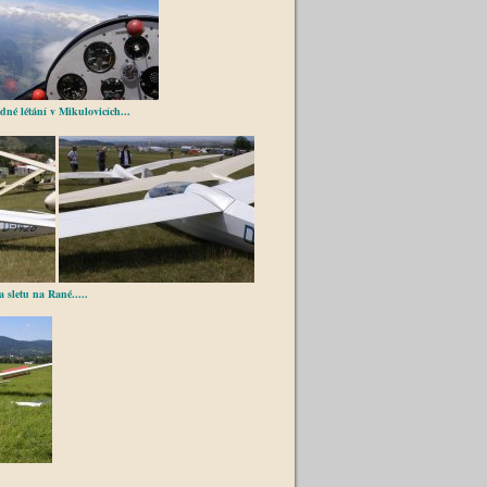
tání v Mikulovicích...
a Rané.....