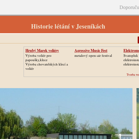
Doporuču
Historie létání v Jeseníkách
Hrubý Marek voliéry
Agressive Music Fest
Elektrom
Výroba voliér pro
metalový open-air festival
Svatopluk 
papoušky,klece
elektroinst
Výroba chovatelských klecí a
elektroinst
voliér
Tvorba we