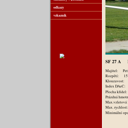
odkazy
vzkazník
SF
27 A
Majitel: Petr 
Rozpětí:
15
Klouzavost:
Index DAeC
Plocha kříd
Prázdná hmo
Max.vzletov
Max. rychlo
Minimální 