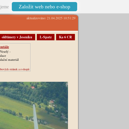
Založit web nebo e-shop
jeme
aktualizováno: 21.04.2025 10:51:29
oldtimery v Jeseníku
L-Spatz
Ka 6 CR
ontáže
Veselý -
alace
alační materiál
bových stránek a e-shopů