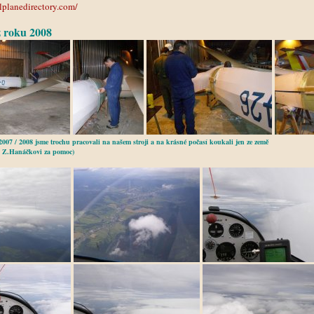
lplanedirectory.com/
z roku 2008
007 / 2008 jsme trochu pracovali na našem stroji a na krásné počasí koukali jen ze země
a Z.Hanáčkovi za pomoc)