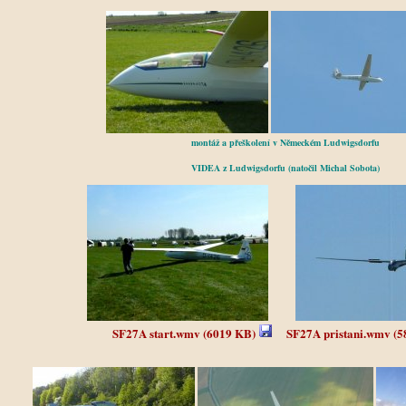
montáž a přeškolení v Německém Ludwigsdorfu
VIDEA z Ludwigsdorfu (natočil Michal Sobota)
SF27A start.wmv (6019 KB)
SF27A pristani.wmv (5