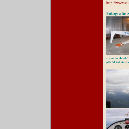
http://www.sai
Fotografie 
v zimním období 2
(dík M.Sobotovi 