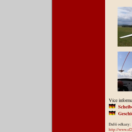
Více informa
Scheib
Geschi
Další odkazy:
http://www.sf2