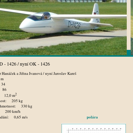
D - 1426 / nyní OK - 1426
Hanáček a Jiřina Ivanová / nyní Jaroslav Kareš
 m
 34
: 86
2
el:
12,0 m
tnost:
205 kg
á hmotnost:
330 kg
st:
200 km/h
polára
opadání: 0,65 m/s