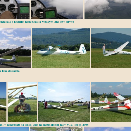
pohrávalo a nadělilo nám několik vlnových dní už v červnu
c také dostavila
étání v Rakousku na letišti Wels na mezinárodní rally VGC (srpen 2008)