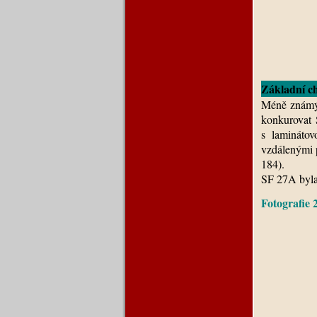
Základní ch
Méně známý 
konkurovat 
s laminátov
vzdálenými 
184).
SF 27A byla
Fotografie 