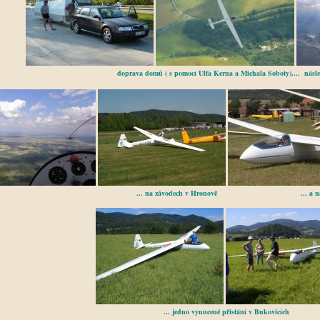
doprava domů ( s pomocí Ulfa Kerna a Michala Soboty).... následné lé
... na závodech v Hronově ... a na sletu n
... jedno vynucené přistání v Bukovicích