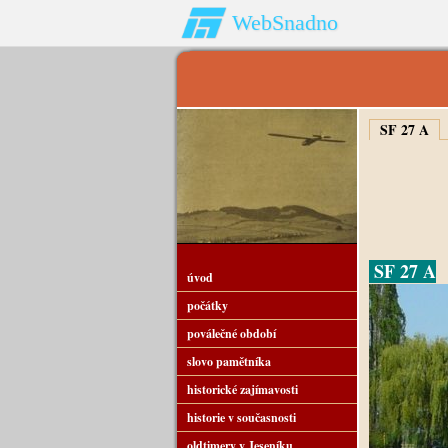
WebSnadno
SF 27 A
SF 27 A
úvod
počátky
poválečné období
slovo pamětníka
historické zajímavosti
historie v současnosti
oldtimery v Jeseníku