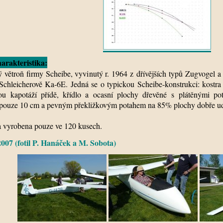
arakteristika:
větroň firmy Scheibe, vyvinutý r. 1964 z dřívějších typů Zugvogel 
Schleicherově Ka-6E. Jedná se o typickou Scheibe-konstrukci: kostra 
ou kapotáží přídě, křídlo a ocasní plochy dřevěné s plátěnými p
pouze 10 cm
a pevným překližkovým potahem na 85% plochy dobře udr
 vyrobena pouze ve 120 kusech.
2007 (fotil P. Hanáček a M. Sobota)