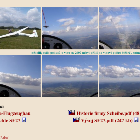
několik málo pokusů o vlnu (r. 2007 nebyl příliš na vlnové počasí štědrý), sním
cí:
e-Flugzeugbau
Historie firmy Scheibe.pdf (4
chte SF27
Vývoj SF27.pdf (247 kb)
7.de/