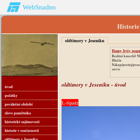
WebSnadno
Historie
oldtimery v Jeseníku
Domy, byty, poz
Realitní kancelář 
Hlučín
Nákup/prodej/pron
servis
oldtimery v Jeseníku - úvod
úvod
počátky
L-Spatz
poválečné období
slovo pamětníka
historické zajímavosti
historie v současnosti
oldtimery v Jeseníku