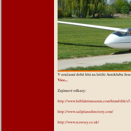
V současné době létá na letišti Aeroklubu Jes
Více...
Zajímavé odkazy:
http://www.luftfahrtmuseum.com/htmd/dtk/s5
http://www.sailplanedirectory.com/
http://www.rcawsey.co.uk/