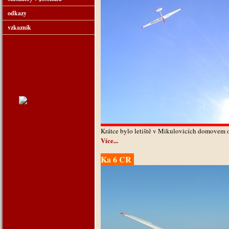
odkazy
vzkazník
Krátce bylo letiště v Mikulovicích domovem 
Více...
Ka 6 CR