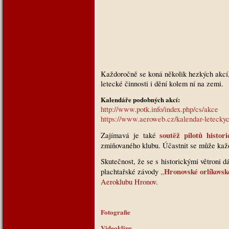
Každoročně se koná několik hezkých akcí, k
letecké činnosti i dění kolem ní na zemi.
Kalendáře podobných akcí:
http://www.potk.info/index.php/cs/akce
https://www.aeroweb.cz/kalendar-letecky
soutěž pilotů histor
Zajímavá je také
zmiňovaného klubu. Účastnit se může každ
Skutečnost, že se s historickými větroni dá
Hronovské orlíkovs
plachtařské závody
„
Aeroklubu Hronov
.
Fotografie
Videoklipy