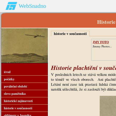
WebSnadno
Historie
historie v současnosti
JMY FOTO
Jimmy Photos...
Historie plachtění v souč
úvod
V posledních letech se stává velkou módo
počátky
to téměř ve všech oborech. Ani plachtěn
Létání není zase tak prastará lidská čin
poválečné období
natolik ušlechtilá, že si zaslouží být důk
slovo pamětníka
historické zajímavosti
historie v současnosti
oldtimery v Jeseníku