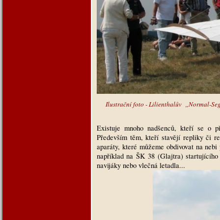
Ilustrační foto - Lilienthalův
„Normal-Seg
Existuje mnoho nadšenců, kteří se o p
Především těm, kteří stavějí repliky či 
aparáty, které můžeme obdivovat na nebi p
například na ŠK 38 (Glajtra) startujícího
navijáky nebo vlečná letadla...