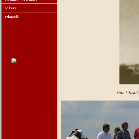
odkazy
vzkazník
Otto Lilient