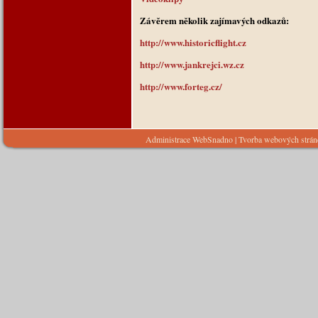
Závěrem několik zajímavých odkazů:
http://www.historicflight.cz
http://www.jankrejci.wz.cz
http://www.forteg.cz/
Administrace WebSnadno
|
Tvorba webových strá